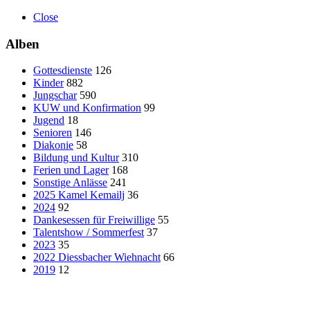
Close
Alben
Gottesdienste
126
Kinder
882
Jungschar
590
KUW und Konfirmation
99
Jugend
18
Senioren
146
Diakonie
58
Bildung und Kultur
310
Ferien und Lager
168
Sonstige Anlässe
241
2025 Kamel Kemailj
36
2024
92
Dankesessen für Freiwillige
55
Talentshow / Sommerfest
37
2023
35
2022 Diessbacher Wiehnacht
66
2019
12